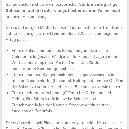
Schaufenster, nicht wie ein persönlicher Stil.
Ein einzigartiger
Stil basiert auf drei oder vier gut beherrschten Teilen
, nicht
auf einer Ansammlung.
Die zuverlässigste Methode besteht darin, unter den Trends des
Jahres diejenige zu identifizieren, die tatsächlich zum eigenen
Alltag passt:
Für ein kaltes und feuchtes Klima bringen technische
Outdoor-Teile (leichte Windjacke, funktionale Lagen) mehr
Wert als ein komplettes Pastell-Outfit, das für den
mediterranen Sommer gedacht ist
Für ein knappes Budget reicht ein einziges Accessoire in
ruhiger Dopaminfarbe (Lavendel, Buttergelb), um ein Outfit in
die Saison zu verankern, ohne die Einkäufe zu vervielfachen
Für ein sehr mobiles Leben (Öffentliche Verkehrsmittel,
Gehen, Radfahren) erfüllen weite Schnitte und
Stretchmaterialien der Komfort-Streetwear ein echtes
funktionales Bedürfnis
Diese Auswahl nach Einschränkungen vermeidet die klassische
Falle: fünf trendige Teile zu kaufen, die jeweils dreimal getragen