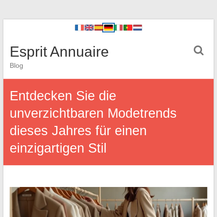
Esprit Annuaire
Blog
Entdecken Sie die
unverzichtbaren Modetrends
dieses Jahres für einen
einzigartigen Stil