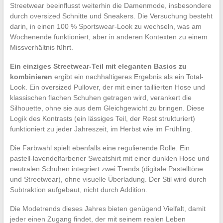
Streetwear beeinflusst weiterhin die Damenmode, insbesondere
durch oversized Schnitte und Sneakers. Die Versuchung besteht
darin, in einen 100 % Sportswear-Look zu wechseln, was am
Wochenende funktioniert, aber in anderen Kontexten zu einem
Missverhältnis führt.
Ein einziges Streetwear-Teil mit eleganten Basics zu
kombinieren
ergibt ein nachhaltigeres Ergebnis als ein Total-
Look. Ein oversized Pullover, der mit einer taillierten Hose und
klassischen flachen Schuhen getragen wird, verankert die
Silhouette, ohne sie aus dem Gleichgewicht zu bringen. Diese
Logik des Kontrasts (ein lässiges Teil, der Rest strukturiert)
funktioniert zu jeder Jahreszeit, im Herbst wie im Frühling.
Die Farbwahl spielt ebenfalls eine regulierende Rolle. Ein
pastell-lavendelfarbener Sweatshirt mit einer dunklen Hose und
neutralen Schuhen integriert zwei Trends (digitale Pastelltöne
und Streetwear), ohne visuelle Überladung. Der Stil wird durch
Subtraktion aufgebaut, nicht durch Addition.
Die Modetrends dieses Jahres bieten genügend Vielfalt, damit
jeder einen Zugang findet, der mit seinem realen Leben