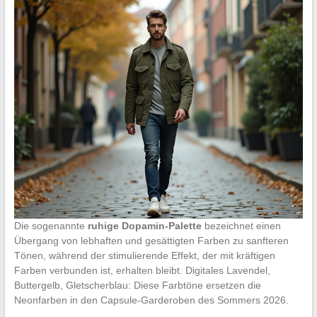
Die sogenannte
ruhige Dopamin-Palette
bezeichnet einen
Übergang von lebhaften und gesättigten Farben zu sanfteren
Tönen, während der stimulierende Effekt, der mit kräftigen
Farben verbunden ist, erhalten bleibt. Digitales Lavendel,
Buttergelb, Gletscherblau: Diese Farbtöne ersetzen die
Neonfarben in den Capsule-Garderoben des Sommers 2026.