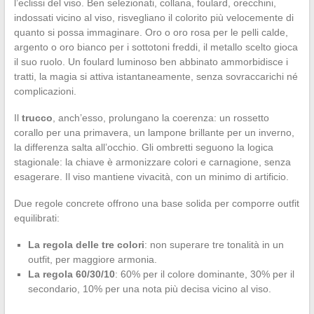
l’eclissi del viso. Ben selezionati, collana, foulard, orecchini,
indossati vicino al viso, risvegliano il colorito più velocemente di
quanto si possa immaginare. Oro o oro rosa per le pelli calde,
argento o oro bianco per i sottotoni freddi, il metallo scelto gioca
il suo ruolo. Un foulard luminoso ben abbinato ammorbidisce i
tratti, la magia si attiva istantaneamente, senza sovraccarichi né
complicazioni.
Il
trucco
, anch’esso, prolungano la coerenza: un rossetto
corallo per una primavera, un lampone brillante per un inverno,
la differenza salta all’occhio. Gli ombretti seguono la logica
stagionale: la chiave è armonizzare colori e carnagione, senza
esagerare. Il viso mantiene vivacità, con un minimo di artificio.
Due regole concrete offrono una base solida per comporre outfit
equilibrati:
La regola delle tre colori
: non superare tre tonalità in un
outfit, per maggiore armonia.
La regola 60/30/10
: 60% per il colore dominante, 30% per il
secondario, 10% per una nota più decisa vicino al viso.