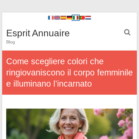
Esprit Annuaire
Blog
Come scegliere colori che
ringiovaniscono il corpo femminile
e illuminano l’incarnato