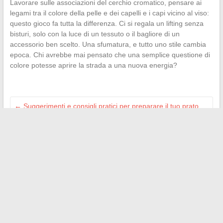
Lavorare sulle associazioni del cerchio cromatico, pensare ai
legami tra il colore della pelle e dei capelli e i capi vicino al viso:
questo gioco fa tutta la differenza. Ci si regala un lifting senza
bisturi, solo con la luce di un tessuto o il bagliore di un
accessorio ben scelto. Una sfumatura, e tutto uno stile cambia
epoca. Chi avrebbe mai pensato che una semplice questione di
colore potesse aprire la strada a una nuova energia?
←
Suggerimenti e consigli pratici per preparare il tuo prato
per l’autunno
Tutto quello che c’è da sapere sulla proroga Scellier
intermedio e come approfittarne facilmente
→
Search