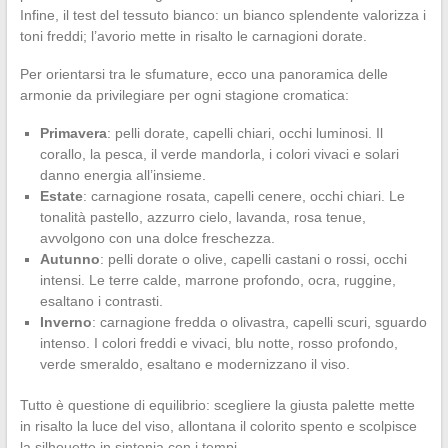
Infine, il test del tessuto bianco: un bianco splendente valorizza i
toni freddi; l’avorio mette in risalto le carnagioni dorate.
Per orientarsi tra le sfumature, ecco una panoramica delle
armonie da privilegiare per ogni stagione cromatica:
Primavera
: pelli dorate, capelli chiari, occhi luminosi. Il
corallo, la pesca, il verde mandorla, i colori vivaci e solari
danno energia all’insieme.
Estate
: carnagione rosata, capelli cenere, occhi chiari. Le
tonalità pastello, azzurro cielo, lavanda, rosa tenue,
avvolgono con una dolce freschezza.
Autunno
: pelli dorate o olive, capelli castani o rossi, occhi
intensi. Le terre calde, marrone profondo, ocra, ruggine,
esaltano i contrasti.
Inverno
: carnagione fredda o olivastra, capelli scuri, sguardo
intenso. I colori freddi e vivaci, blu notte, rosso profondo,
verde smeraldo, esaltano e modernizzano il viso.
Tutto è questione di equilibrio: scegliere la giusta palette mette
in risalto la luce del viso, allontana il colorito spento e scolpisce
la silhouette in sintonia con i tempi.