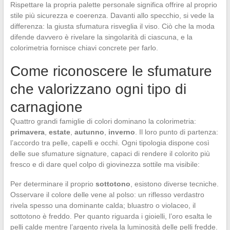
Rispettare la propria palette personale significa offrire al proprio
stile più sicurezza e coerenza. Davanti allo specchio, si vede la
differenza: la giusta sfumatura risveglia il viso. Ciò che la moda
difende davvero è rivelare la singolarità di ciascuna, e la
colorimetria fornisce chiavi concrete per farlo.
Come riconoscere le sfumature
che valorizzano ogni tipo di
carnagione
Quattro grandi famiglie di colori dominano la colorimetria:
primavera
,
estate
,
autunno
,
inverno
. Il loro punto di partenza:
l’accordo tra pelle, capelli e occhi. Ogni tipologia dispone così
delle sue sfumature signature, capaci di rendere il colorito più
fresco e di dare quel colpo di giovinezza sottile ma visibile:
Per determinare il proprio
sottotono
, esistono diverse tecniche.
Osservare il colore delle vene al polso: un riflesso verdastro
rivela spesso una dominante calda; bluastro o violaceo, il
sottotono è freddo. Per quanto riguarda i gioielli, l’oro esalta le
pelli calde mentre l’argento rivela la luminosità delle pelli fredde.