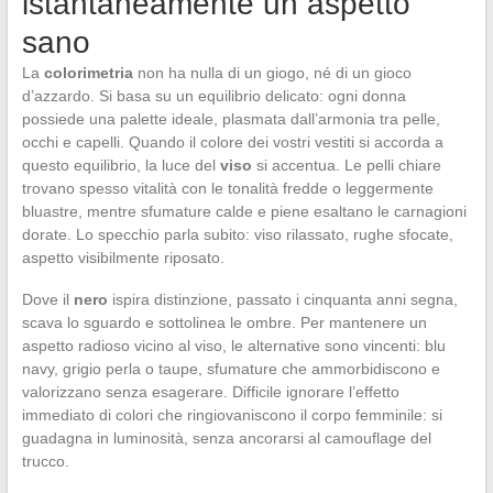
istantaneamente un aspetto
sano
La
colorimetria
non ha nulla di un giogo, né di un gioco
d’azzardo. Si basa su un equilibrio delicato: ogni donna
possiede una palette ideale, plasmata dall’armonia tra pelle,
occhi e capelli. Quando il colore dei vostri vestiti si accorda a
questo equilibrio, la luce del
viso
si accentua. Le pelli chiare
trovano spesso vitalità con le tonalità fredde o leggermente
bluastre, mentre sfumature calde e piene esaltano le carnagioni
dorate. Lo specchio parla subito: viso rilassato, rughe sfocate,
aspetto visibilmente riposato.
Dove il
nero
ispira distinzione, passato i cinquanta anni segna,
scava lo sguardo e sottolinea le ombre. Per mantenere un
aspetto radioso vicino al viso, le alternative sono vincenti: blu
navy, grigio perla o taupe, sfumature che ammorbidiscono e
valorizzano senza esagerare. Difficile ignorare l’effetto
immediato di colori che ringiovaniscono il corpo femminile: si
guadagna in luminosità, senza ancorarsi al camouflage del
trucco.