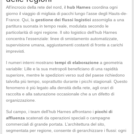
All’incrocio della rete del nord, il
hub Harnes
coordina ogni
giorno il viaggio di migliaia di pacchi lungo l’asse degli Hauts-de-
France. Qui, la
gestione dei flussi logistici
assomiglia a una
partitura suonata in tempo reale, modulata secondo le
particolarità di ogni regione. Il sito logistico dell’hub Harnes
concentra l’essenziale: linee di smistamento automatizzate,
supervisione umana, aggiustamenti costanti di fronte a carichi
imprevisti.
I numeri interni mostrano
tempi di elaborazione
a geometria
variabile: Lille e la sua metropoli beneficiano di una rapidità
superiore, mentre le spedizioni verso sud del paese richiedono
talvolta più tempo, soprattutto durante i picchi stagionali. Questo
fenomeno è più legato alla densità della rete, agli orari di
raccolta e alla saturazione occasionale che a un difetto di
organizzazione.
Sul campo, i team dell’hub Harnes affrontano i
picchi di
affluenza
scatenati da operazioni speciali o campagne
commerciali di grande portata. L’architettura del sito,
segmentata per regione, consente di gerarchizzare i flussi: ogni