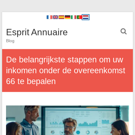
Esprit Annuaire
Blog
De belangrijkste stappen om uw
inkomen onder de overeenkomst
66 te bepalen