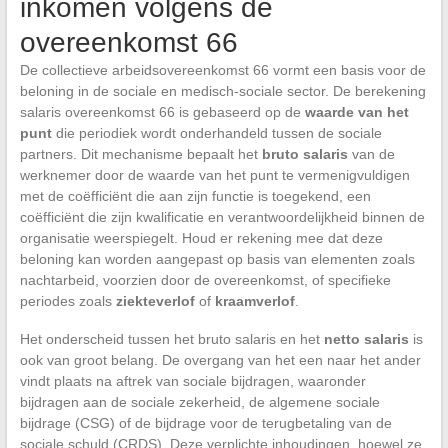
inkomen volgens de
overeenkomst 66
De collectieve arbeidsovereenkomst 66 vormt een basis voor de
beloning in de sociale en medisch-sociale sector. De berekening
salaris overeenkomst 66 is gebaseerd op de
waarde van het
punt
die periodiek wordt onderhandeld tussen de sociale
partners. Dit mechanisme bepaalt het
bruto salaris
van de
werknemer door de waarde van het punt te vermenigvuldigen
met de coëfficiënt die aan zijn functie is toegekend, een
coëfficiënt die zijn kwalificatie en verantwoordelijkheid binnen de
organisatie weerspiegelt. Houd er rekening mee dat deze
beloning kan worden aangepast op basis van elementen zoals
nachtarbeid, voorzien door de overeenkomst, of specifieke
periodes zoals
ziekteverlof
of
kraamverlof
.
Het onderscheid tussen het bruto salaris en het
netto salaris
is
ook van groot belang. De overgang van het een naar het ander
vindt plaats na aftrek van sociale bijdragen, waaronder
bijdragen aan de sociale zekerheid, de algemene sociale
bijdrage (CSG) of de bijdrage voor de terugbetaling van de
sociale schuld (CRDS). Deze verplichte inhoudingen, hoewel ze