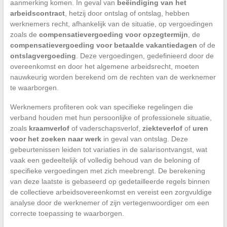
aanmerking komen. In geval van
beëindiging van het
arbeidscontract
, hetzij door ontslag of ontslag, hebben
werknemers recht, afhankelijk van de situatie, op vergoedingen
zoals de
compensatievergoeding voor opzegtermijn
, de
compensatievergoeding voor betaalde vakantiedagen
of de
ontslagvergoeding
. Deze vergoedingen, gedefinieerd door de
overeenkomst en door het algemene arbeidsrecht, moeten
nauwkeurig worden berekend om de rechten van de werknemer
te waarborgen.
Werknemers profiteren ook van specifieke regelingen die
verband houden met hun persoonlijke of professionele situatie,
zoals
kraamverlof
of vaderschapsverlof,
ziekteverlof
of
uren
voor het zoeken naar werk
in geval van ontslag. Deze
gebeurtenissen leiden tot variaties in de salarisontvangst, wat
vaak een gedeeltelijk of volledig behoud van de beloning of
specifieke vergoedingen met zich meebrengt. De berekening
van deze laatste is gebaseerd op gedetailleerde regels binnen
de collectieve arbeidsovereenkomst en vereist een zorgvuldige
analyse door de werknemer of zijn vertegenwoordiger om een
correcte toepassing te waarborgen.