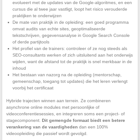
evolueert met de updates van de Google-algoritmes, en een
cursus die al twee jaar vastligt, loopt het risico verouderde
praktijken te onderwijzen
De mate van praktijk in de opleiding: een goed programma
omvat audits van echte sites, geoptimaliseerde
tekstschrijven, gegevensanalyse in Google Search Console
of derde partijtools
Het profiel van de trainers: controleer of ze nog steeds als
SEO-consultants werken of zich uitsluitend aan het onderwijs
wijden, want de afstand tot de praktijk is snel merkbaar in de
inhoud
Het bestaan van nazorg na de opleiding (mentorschap,
gemeenschap, toegang tot updates) die het leren verlengt
voorbij het certificaat
Hybride trajecten winnen aan terrein. Ze combineren
asynchrone online modules met persoonlijke of
videoconferentiesessies, en integreren soms een project- of
stagecomponent.
Dit gemengde formaat biedt een betere
verankering van de vaardigheden
dan een 100%
videoopleiding die passief wordt gevolgd.