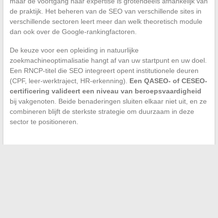
maar de voortgang naar expertise is grotendeels afhankelijk van
de praktijk. Het beheren van de SEO van verschillende sites in
verschillende sectoren leert meer dan welk theoretisch module
dan ook over de Google-rankingfactoren.
De keuze voor een opleiding in natuurlijke
zoekmachineoptimalisatie hangt af van uw startpunt en uw doel.
Een RNCP-titel die SEO integreert opent institutionele deuren
(CPF, leer-werktraject, HR-erkenning).
Een QASEO- of CESEO-
certificering valideert een niveau van beroepsvaardigheid
bij vakgenoten. Beide benaderingen sluiten elkaar niet uit, en ze
combineren blijft de sterkste strategie om duurzaam in deze
sector te positioneren.