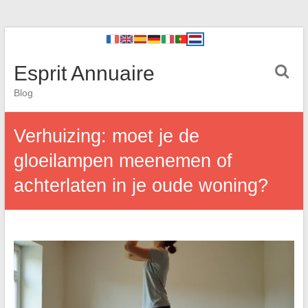
Esprit Annuaire
Blog
Verhuizing: moet je de
gloeilampen meenemen of
achterlaten in je oude woning?